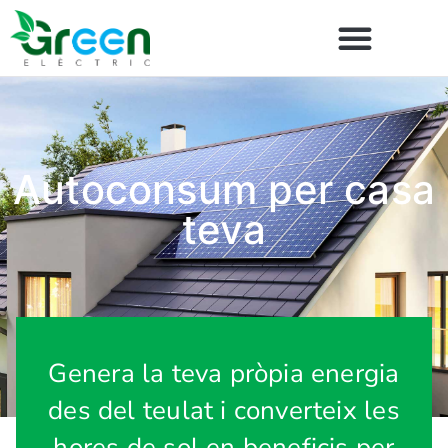
Autoconsum per casa
teva
Genera la teva pròpia energia
des del teulat i converteix les
hores de sol en beneficis per