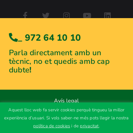
_ 972 64 10 10
Parla directament amb un
tècnic, no et quedis amb cap
dubte
!
Avís legal
Aquest lloc web fa servir cookies perquè tingueu la millor
Política de privacitat
experiència d’usuari. Si vols saber-ne més pots llegir la nostra
Ús de cookies
política de cookies
i de
privacitat
.