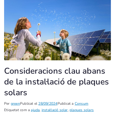
Consideracions clau abans
de la instal·lació de plaques
solars
Per
green
Publicat el
28/09/2024
Publicat a
Consum
Etiquetat com a
ajuda
,
instal·lació solar
,
plaques solars