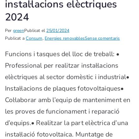
instal·lacions elèctriques
2024
Per
green
Publicat el
25/01/2024
Publicat a
Consum
,
Energies renovables
Sense comentaris
Funcions i tasques del lloc de treball: •
Professional per realitzar instal·lacions
elèctriques al sector domèstic i industrial•
Instal·lacions de plaques fotovoltaiques•
Col·laborar amb l’equip de manteniment en
les proves de funcionament i reparació
d’equips.• Realitzar la part elèctrica d’una
instal·lació fotovoltaica. Muntatge de