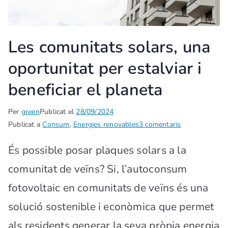
Les comunitats solars, una
oportunitat per estalviar i
beneficiar el planeta
Per
green
Publicat el
28/09/2024
Publicat a
Consum
,
Energies renovables
3 comentaris
És possible posar plaques solars a la
comunitat de veïns? Si, l’autoconsum
fotovoltaic en comunitats de veïns és una
solució sostenible i econòmica que permet
als residents generar la seva pròpia energia